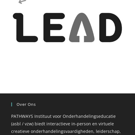
Over Ons
PATHWAYS Instituut voor Onderhandelingseducatie
(asbl / vzw) biedt interactieve in-person en virtuele
creatieve onderhandelingsvaardigheden, leiderschap,